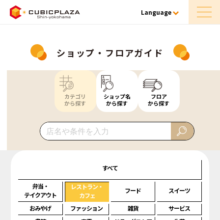
Language
ショップ・フロアガイド
カテゴリ
ショップ名
フロア
から探す
から探す
から探す
すべて
弁当・
レストラン・
フード
スイーツ
テイクアウト
カフェ
おみやげ
ファッション
雑貨
サービス