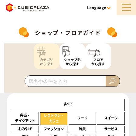
Language
ショップ・フロアガイド
カテゴリ
ショップ名
フロア
から探す
から探す
から探す
すべて
弁当・
レストラン・
フード
スイーツ
テイクアウト
カフェ
おみやげ
ファッション
雑貨
サービス