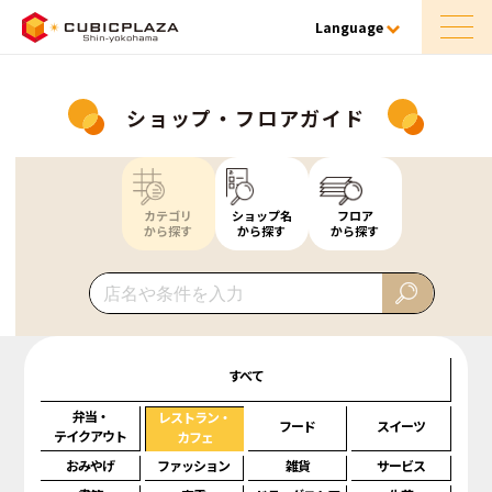
Language
ショップ・フロアガイド
カテゴリ
ショップ名
フロア
から探す
から探す
から探す
すべて
弁当・
レストラン・
フード
スイーツ
テイクアウト
カフェ
おみやげ
ファッション
雑貨
サービス