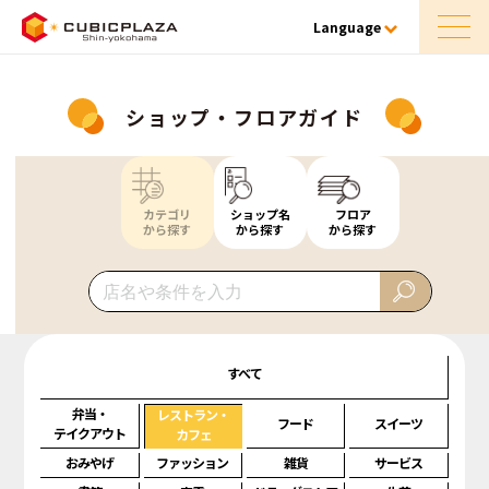
Language
ショップ・フロアガイド
カテゴリ
ショップ名
フロア
から探す
から探す
から探す
すべて
弁当・
レストラン・
フード
スイーツ
テイクアウト
カフェ
おみやげ
ファッション
雑貨
サービス