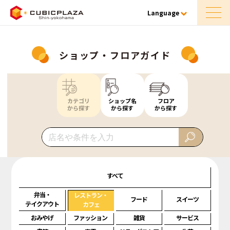
Language
ショップ・フロアガイド
カテゴリ
ショップ名
フロア
から探す
から探す
から探す
すべて
弁当・
レストラン・
フード
スイーツ
テイクアウト
カフェ
おみやげ
ファッション
雑貨
サービス