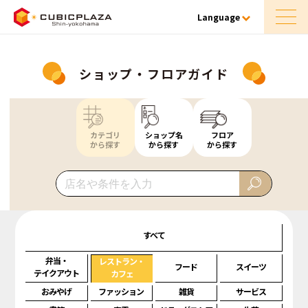
Language
ショップ・フロアガイド
カテゴリ
ショップ名
フロア
から探す
から探す
から探す
すべて
弁当・
レストラン・
フード
スイーツ
テイクアウト
カフェ
おみやげ
ファッション
雑貨
サービス