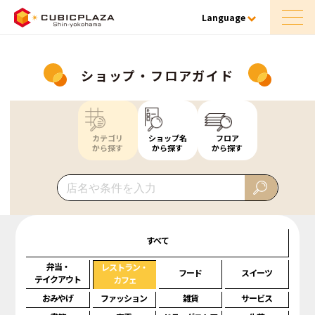
Language
ショップ・フロアガイド
カテゴリ
ショップ名
フロア
から探す
から探す
から探す
すべて
弁当・
レストラン・
フード
スイーツ
テイクアウト
カフェ
おみやげ
ファッション
雑貨
サービス