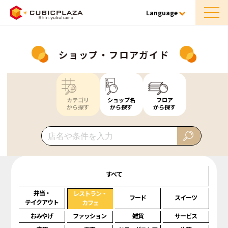
Language
ショップ・フロアガイド
カテゴリ
ショップ名
フロア
から探す
から探す
から探す
すべて
弁当・
レストラン・
フード
スイーツ
テイクアウト
カフェ
おみやげ
ファッション
雑貨
サービス