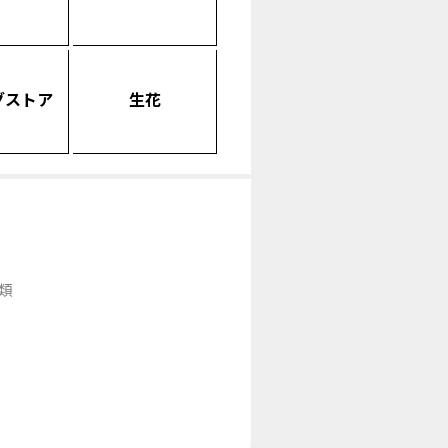
グストア
生花
類