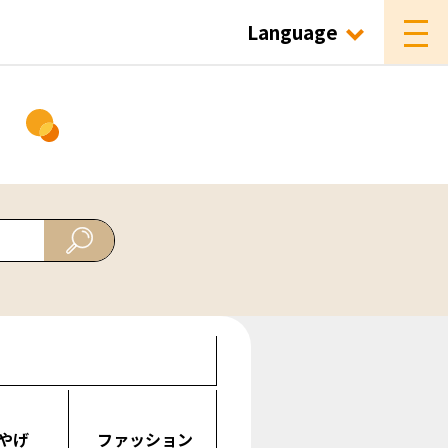
Language
ド
やげ
ファッション