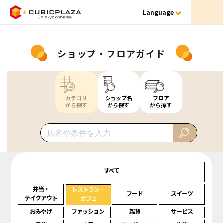
Language
ショップ・フロアガイド
カテゴリ
ショップ名
フロア
から探す
から探す
から探す
すべて
弁当・
レストラン・
フード
スイーツ
テイクアウト
カフェ
おみやげ
ファッション
雑貨
サービス