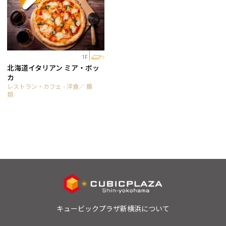
1F
北海道イタリアン ミア・ボッ
カ
レストラン・カフェ - 洋食／ 麺
類
キュービックプラザ新横浜について