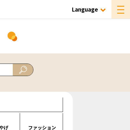
Language
ド
やげ
ファッション