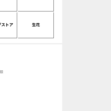
グストア
生花
類