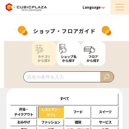
Language
ショップ・フロアガイド
カテゴリ
ショップ名
フロア
から探す
から探す
から探す
すべて
弁当・
レストラン・
フード
スイーツ
テイクアウト
カフェ
おみやげ
ファッション
雑貨
サービス