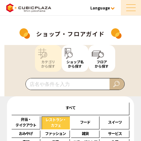
Language
ショップ・フロアガイド
カテゴリ
ショップ名
フロア
から探す
から探す
から探す
すべて
弁当・
レストラン・
フード
スイーツ
テイクアウト
カフェ
おみやげ
ファッション
雑貨
サービス