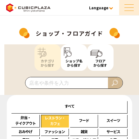
Language
ショップ・フロアガイド
カテゴリ
ショップ名
フロア
から探す
から探す
から探す
すべて
弁当・
レストラン・
フード
スイーツ
テイクアウト
カフェ
おみやげ
ファッション
雑貨
サービス