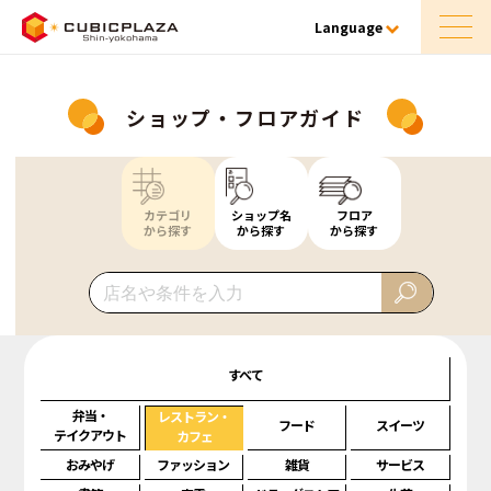
Language
ショップ・フロアガイド
カテゴリ
ショップ名
フロア
から探す
から探す
から探す
すべて
弁当・
レストラン・
フード
スイーツ
テイクアウト
カフェ
おみやげ
ファッション
雑貨
サービス