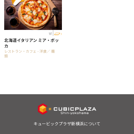
1F
北海道イタリアン ミア・ボッ
カ
レストラン・カフェ - 洋食／ 麺
類
キュービックプラザ新横浜について