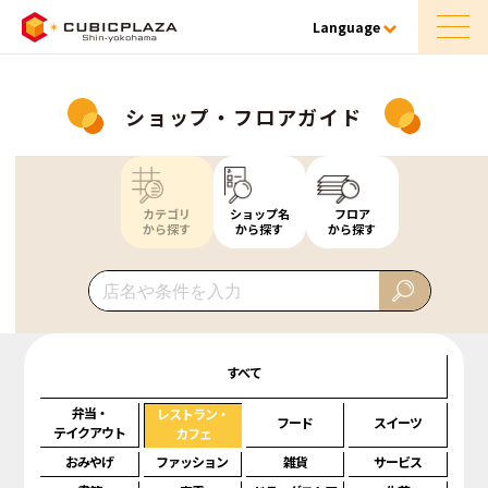
Language
ショップ・フロアガイド
カテゴリ
ショップ名
フロア
から探す
から探す
から探す
すべて
弁当・
レストラン・
フード
スイーツ
テイクアウト
カフェ
おみやげ
ファッション
雑貨
サービス