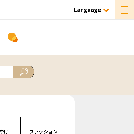
Language
ド
やげ
ファッション