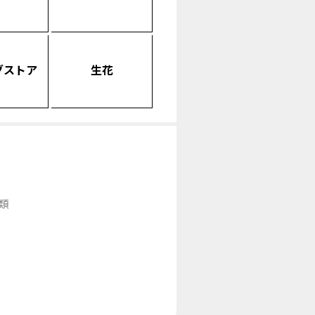
グストア
生花
類