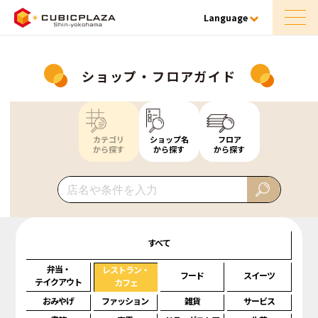
Language
ショップ・フロアガイド
カテゴリ
ショップ名
フロア
から探す
から探す
から探す
すべて
弁当・
レストラン・
フード
スイーツ
テイクアウト
カフェ
おみやげ
ファッション
雑貨
サービス