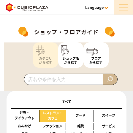
Language
ショップ・フロアガイド
カテゴリ
ショップ名
フロア
から探す
から探す
から探す
すべて
弁当・
レストラン・
フード
スイーツ
テイクアウト
カフェ
おみやげ
ファッション
雑貨
サービス