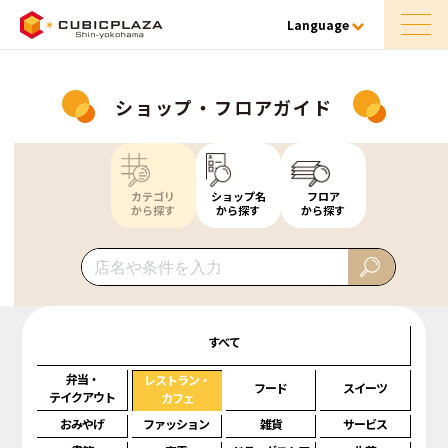
Language
ショップ・フロアガイド
カテゴリ
ショップ名
フロア
から探す
から探す
から探す
すべて
弁当・
レストラン・
フード
スイーツ
テイクアウト
カフェ
おみやげ
ファッション
雑貨
サービス