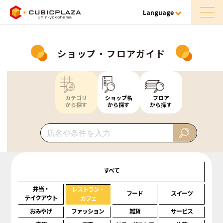
Language
ショップ・フロアガイド
カテゴリ
ショップ名
フロア
から探す
から探す
から探す
すべて
弁当・
レストラン・
フード
スイーツ
テイクアウト
カフェ
おみやげ
ファッション
雑貨
サービス