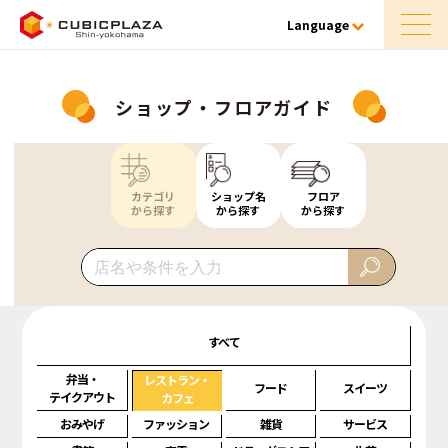
Language
ショップ・フロアガイド
カテゴリ
ショップ名
フロア
から探す
から探す
から探す
すべて
弁当・
レストラン・
フード
スイーツ
テイクアウト
カフェ
おみやげ
ファッション
雑貨
サービス