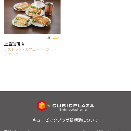
3F
上島珈琲店
レストラン・カフェ - ベーカリー
／ カフェ
キュービックプラザ新横浜について