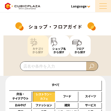
Language
ショップ・フロアガイド
カテゴリ
ショップ名
フロア
から探す
から探す
から探す
すべて
弁当・
レストラン・
フード
スイーツ
テイクアウト
カフェ
おみやげ
ファッション
雑貨
サービス