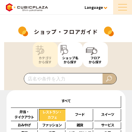
Language
ショップ・フロアガイド
カテゴリ
ショップ名
フロア
から探す
から探す
から探す
すべて
弁当・
レストラン・
フード
スイーツ
テイクアウト
カフェ
おみやげ
ファッション
雑貨
サービス