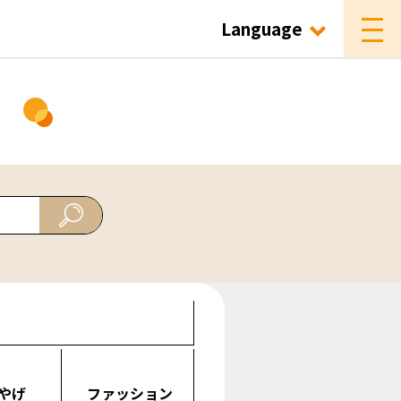
Language
ド
やげ
ファッション