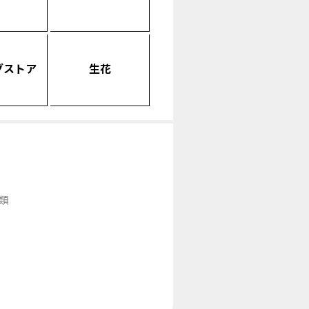
グストア
生花
類