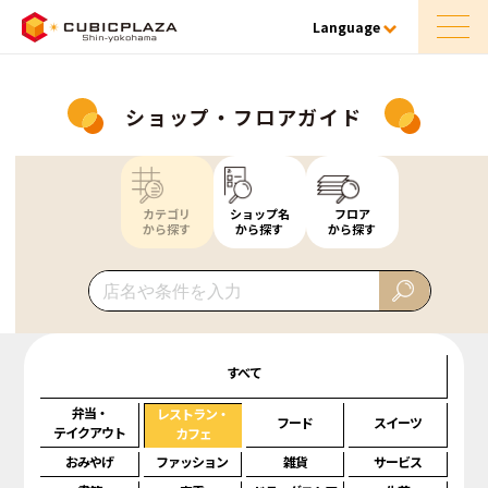
Language
ショップ・フロアガイド
カテゴリ
ショップ名
フロア
から探す
から探す
から探す
すべて
弁当・
レストラン・
フード
スイーツ
テイクアウト
カフェ
おみやげ
ファッション
雑貨
サービス