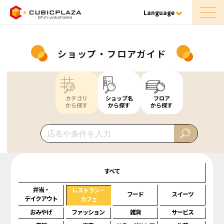
Language
ショップ・フロアガイド
カテゴリ
ショップ名
フロア
から探す
から探す
から探す
すべて
弁当・
レストラン・
フード
スイーツ
テイクアウト
カフェ
おみやげ
ファッション
雑貨
サービス