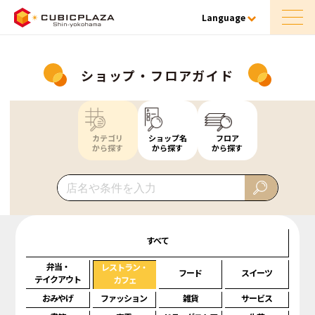
Language
ショップ・フロアガイド
カテゴリ
ショップ名
フロア
から探す
から探す
から探す
すべて
弁当・
レストラン・
フード
スイーツ
テイクアウト
カフェ
おみやげ
ファッション
雑貨
サービス