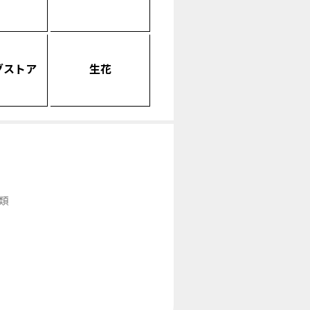
グストア
生花
類