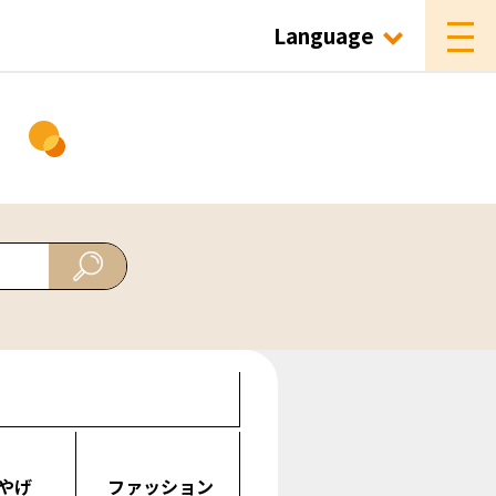
Language
ド
やげ
ファッション