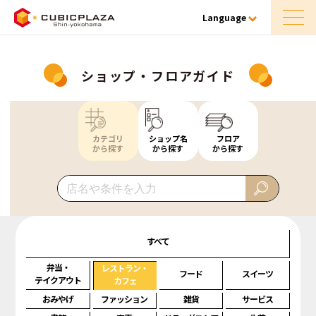
Language
ショップ・フロアガイド
カテゴリ
ショップ名
フロア
から探す
から探す
から探す
すべて
弁当・
レストラン・
フード
スイーツ
テイクアウト
カフェ
おみやげ
ファッション
雑貨
サービス