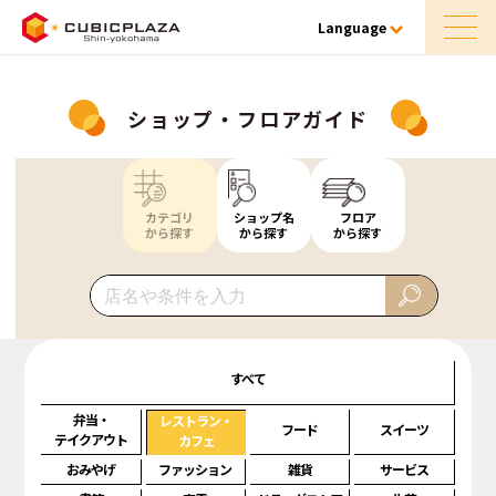
Language
ショップ・フロアガイド
カテゴリ
ショップ名
フロア
から探す
から探す
から探す
すべて
弁当・
レストラン・
フード
スイーツ
テイクアウト
カフェ
おみやげ
ファッション
雑貨
サービス