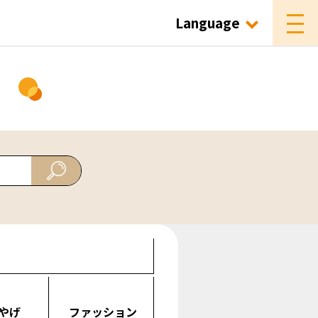
Language
ド
やげ
ファッション