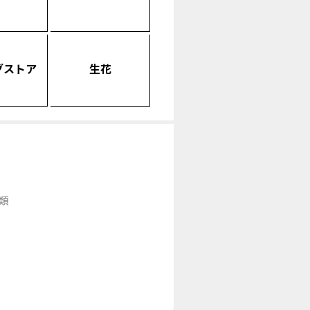
グストア
生花
類