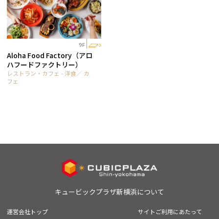
9F
Aloha Food Factory（アロ
ハフードファクトリー）
レストラン・カフェ - 洋食／ カ
フェ
キュービックプラザ新横浜について
運営会社トップ
サイトご利用にあたって