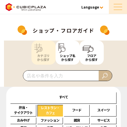
Language
ショップ・フロアガイド
カテゴリ
ショップ名
フロア
から探す
から探す
から探す
すべて
弁当・
レストラン・
フード
スイーツ
テイクアウト
カフェ
おみやげ
ファッション
雑貨
サービス