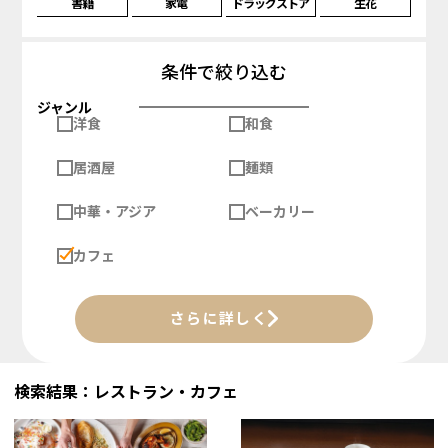
書籍
家電
ドラッグストア
生花
条件で絞り込む
ジャンル
洋食
和食
居酒屋
麺類
中華・アジア
ベーカリー
カフェ
さらに詳しく
検索結果：レストラン・カフェ