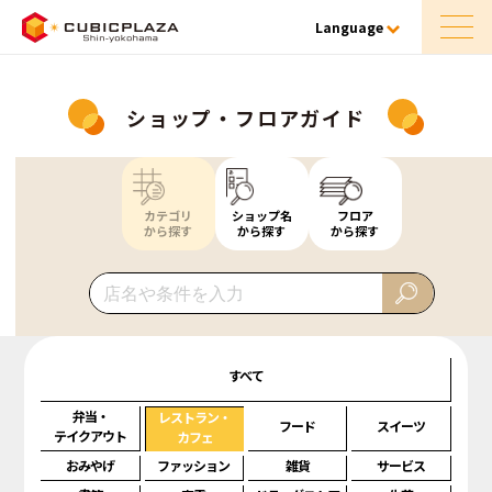
Language
ショップ・フロアガイド
カテゴリ
ショップ名
フロア
から探す
から探す
から探す
すべて
弁当・
レストラン・
フード
スイーツ
テイクアウト
カフェ
おみやげ
ファッション
雑貨
サービス