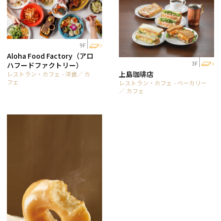
9F
Aloha Food Factory（アロ
ハフードファクトリー）
3F
上島珈琲店
レストラン・カフェ - 洋食／ カ
フェ
レストラン・カフェ - ベーカリー
／ カフェ