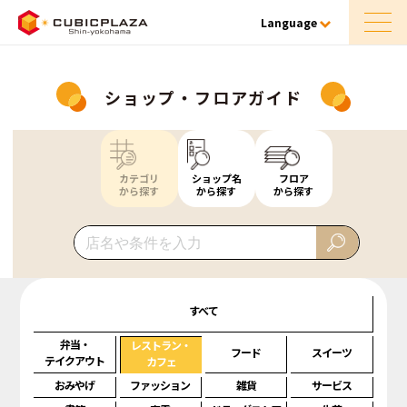
Language
ショップ・フロアガイド
カテゴリ
ショップ名
フロア
から探す
から探す
から探す
すべて
弁当・
レストラン・
フード
スイーツ
テイクアウト
カフェ
おみやげ
ファッション
雑貨
サービス