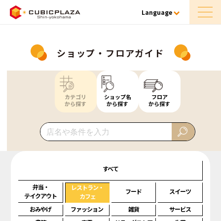
Language
ショップ・フロアガイド
カテゴリ
ショップ名
フロア
から探す
から探す
から探す
すべて
弁当・
レストラン・
フード
スイーツ
テイクアウト
カフェ
おみやげ
ファッション
雑貨
サービス