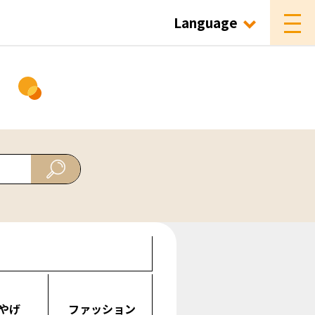
Language
ド
やげ
ファッション