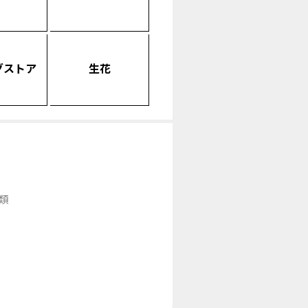
グストア
生花
類