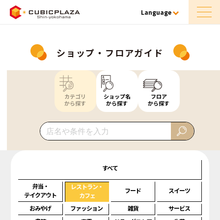
Language
ショップ・フロアガイド
カテゴリ
ショップ名
フロア
から探す
から探す
から探す
すべて
弁当・
レストラン・
フード
スイーツ
テイクアウト
カフェ
おみやげ
ファッション
雑貨
サービス