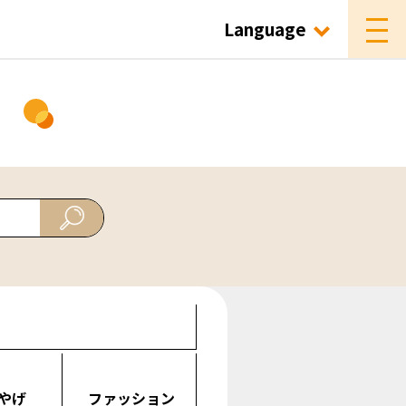
Language
ド
やげ
ファッション