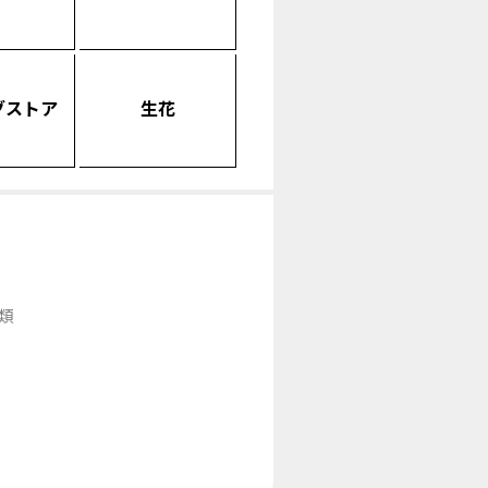
グストア
生花
類