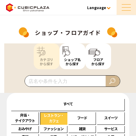
Language
ショップ・フロアガイド
カテゴリ
ショップ名
フロア
から探す
から探す
から探す
すべて
弁当・
レストラン・
フード
スイーツ
テイクアウト
カフェ
おみやげ
ファッション
雑貨
サービス