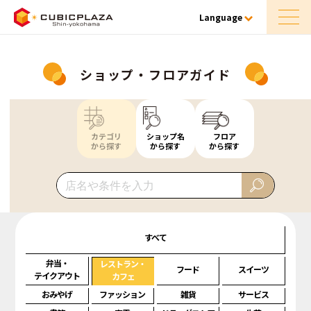
Language
ショップ・フロアガイド
カテゴリ
ショップ名
フロア
から探す
から探す
から探す
すべて
弁当・
レストラン・
フード
スイーツ
テイクアウト
カフェ
おみやげ
ファッション
雑貨
サービス