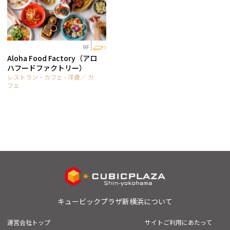
9F
Aloha Food Factory（アロ
ハフードファクトリー）
レストラン・カフェ - 洋食／ カ
フェ
キュービックプラザ新横浜について
運営会社トップ
サイトご利用にあたって