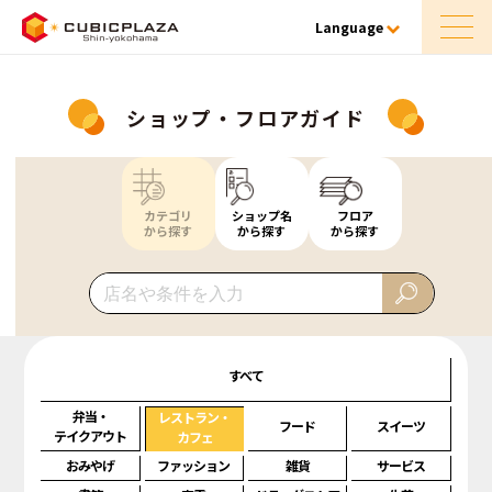
Language
ショップ・フロアガイド
カテゴリ
ショップ名
フロア
から探す
から探す
から探す
すべて
弁当・
レストラン・
フード
スイーツ
テイクアウト
カフェ
おみやげ
ファッション
雑貨
サービス