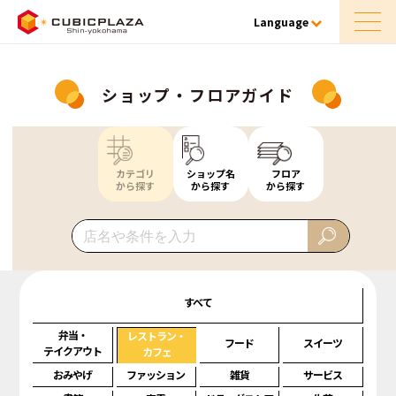
Language
ショップ・フロアガイド
カテゴリ
ショップ名
フロア
から探す
から探す
から探す
すべて
弁当・
レストラン・
フード
スイーツ
テイクアウト
カフェ
おみやげ
ファッション
雑貨
サービス