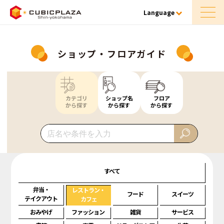
Language
ショップ・フロアガイド
カテゴリ
ショップ名
フロア
から探す
から探す
から探す
すべて
弁当・
レストラン・
フード
スイーツ
テイクアウト
カフェ
おみやげ
ファッション
雑貨
サービス