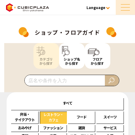
Language
ショップ・フロアガイド
カテゴリ
ショップ名
フロア
から探す
から探す
から探す
すべて
弁当・
レストラン・
フード
スイーツ
テイクアウト
カフェ
おみやげ
ファッション
雑貨
サービス