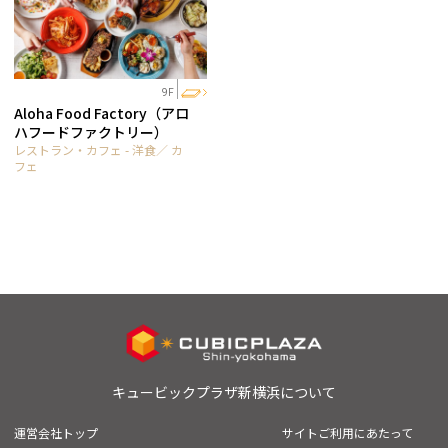
9F
Aloha Food Factory（アロ
ハフードファクトリー）
レストラン・カフェ - 洋食／ カ
フェ
キュービックプラザ新横浜について
運営会社トップ
サイトご利用にあたって