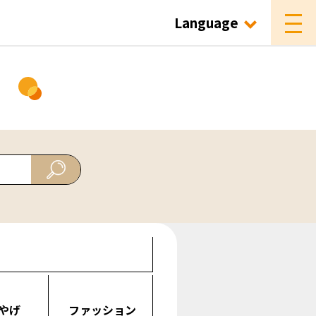
Language
ド
やげ
ファッション