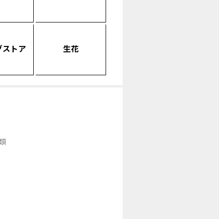
グストア
生花
類