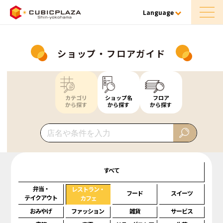
Language
ショップ・フロアガイド
カテゴリ
ショップ名
フロア
から探す
から探す
から探す
すべて
弁当・
レストラン・
フード
スイーツ
テイクアウト
カフェ
おみやげ
ファッション
雑貨
サービス