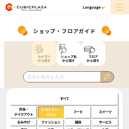
Language
ショップ・フロアガイド
カテゴリ
ショップ名
フロア
から探す
から探す
から探す
すべて
弁当・
レストラン・
フード
スイーツ
テイクアウト
カフェ
おみやげ
ファッション
雑貨
サービス