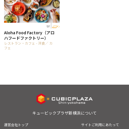
9F
Aloha Food Factory（アロ
ハフードファクトリー）
レストラン・カフェ - 洋食／ カ
フェ
キュービックプラザ新横浜について
運営会社トップ
サイトご利用にあたって