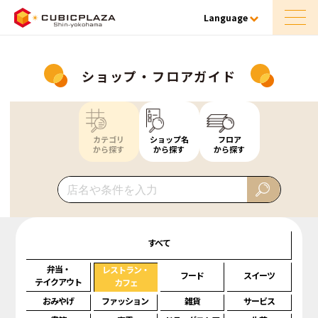
Language
ショップ・フロアガイド
カテゴリ
ショップ名
フロア
から探す
から探す
から探す
すべて
弁当・
レストラン・
フード
スイーツ
テイクアウト
カフェ
おみやげ
ファッション
雑貨
サービス