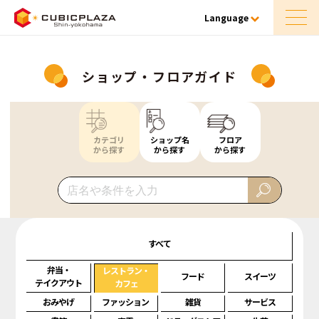
Language
ショップ・フロアガイド
カテゴリ
ショップ名
フロア
から探す
から探す
から探す
すべて
弁当・
レストラン・
フード
スイーツ
テイクアウト
カフェ
おみやげ
ファッション
雑貨
サービス